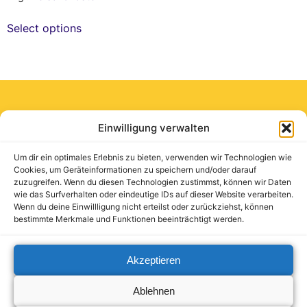
Select options
Einwilligung verwalten
ADDRESS
QUICK
LEGAL
Babykomfort
Um dir ein optimales Erlebnis zu bieten, verwenden wir Technologien wie
LINKS
Imprint
Deutschland
Cookies, um Geräteinformationen zu speichern und/oder darauf
GmbH
zuzugreifen. Wenn du diesen Technologien zustimmst, können wir Daten
Privacy
About
wie das Surfverhalten oder eindeutige IDs auf dieser Website verarbeiten.
Schierenberg
Policy
Wenn du deine Einwillligung nicht erteilst oder zurückziehst, können
us
70
bestimmte Merkmale und Funktionen beeinträchtigt werden.
22145
Terms and
Products
Hamburg
Conditions
Akzeptieren
Ablehnen
© Babykomfort Deutschland GmbH | All Rights Reserved 2025