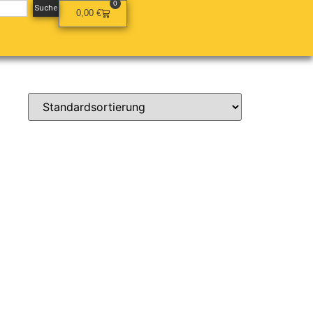
0
Suche
0,00
€